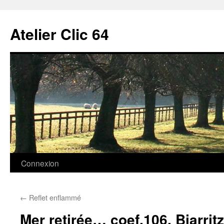
Aller
au
Atelier Clic 64
contenu
Connexion
←
Reflet enflammé
Mer retirée… coef.106, Biarritz