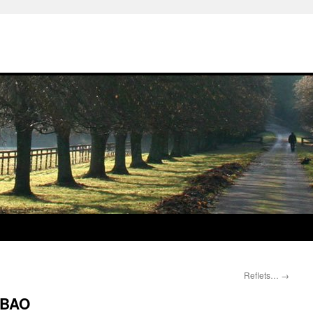
Reflets…
→
ILBAO