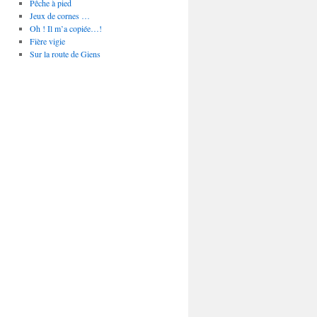
Pêche à pied
Jeux de cornes …
Oh ! Il m’a copiée…!
Fière vigie
Sur la route de Giens