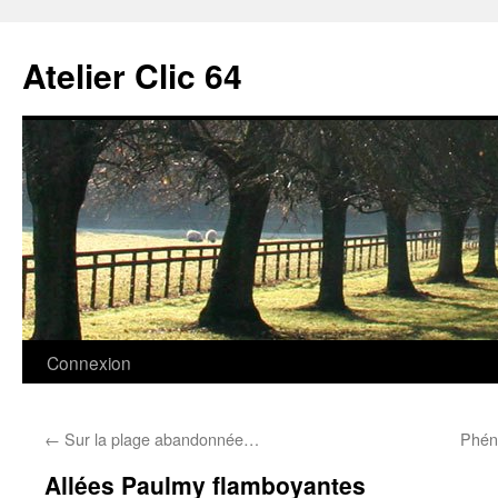
Aller
au
Atelier Clic 64
contenu
Connexion
←
Sur la plage abandonnée…
Phén
Allées Paulmy flamboyantes