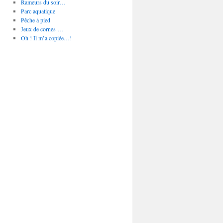
Rameurs du soir…
Parc aquatique
Pêche à pied
Jeux de cornes …
Oh ! Il m’a copiée…!