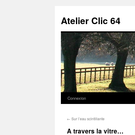
Aller
au
Atelier Clic 64
contenu
Connexion
←
Sur l’eau scintillante
A travers la vitre…