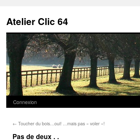
Aller
au
Atelier Clic 64
contenu
Connexion
←
Toucher du bois…oui! …mais pas « voler »!
Pas de deux . .