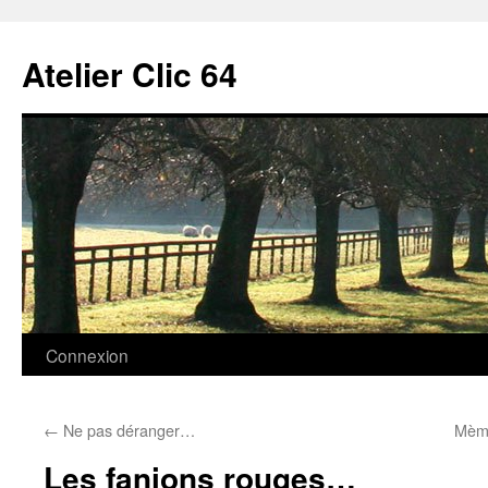
Aller
au
Atelier Clic 64
contenu
Connexion
←
Ne pas déranger…
Mème
Les fanions rouges…