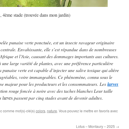
a
, 4ème stade (trouvée dans mon jardin)
ée punaise verte ponctuée, est un insecte ravageur originaire
entrale. Envahissante, elle s’est répandue dans de nombreuses
Afrique et l’Asie, causant des dommages importants aux cultures.
 une large variété de plantes, avec une préférence particulière
a punaise verte est capable d’injecter une salive toxique qui altère
désagréables, voire immangeables. Ce phénomène, connu sous le
ème majeur pour les producteurs et les consommateurs. Les
larves
tion rouge foncée à noire avec des taches blanches Leur taille
s l
arves
passent par cinq stades avant de devenir adultes
.
ec comme mot(s)-clé(s)
colors
,
nature
. Vous pouvez le mettre en favoris avec
Lotus – Montaury – 2025
→