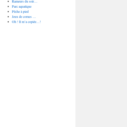
Rameurs du soir…
Parc aquatique
Pêche à pied
Jeux de cornes …
Oh ! Il m’a copiée…!