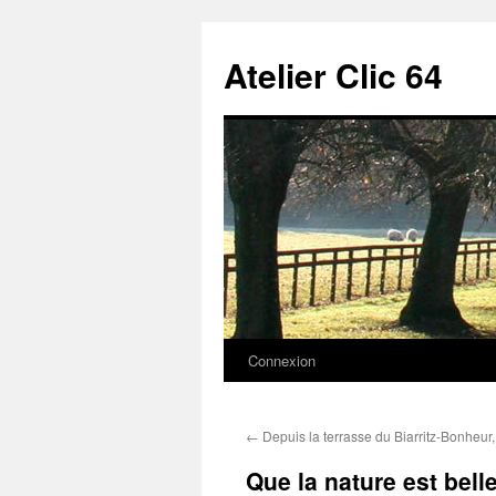
Aller
au
Atelier Clic 64
contenu
Connexion
←
Depuis la terrasse du Biarritz-Bonheur,
Que la nature est bell