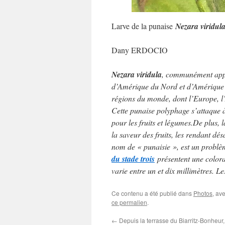
Larve de la punaise
Nezara viridul
Dany ERDOCIO
Nezara viridula
, communément appel
d’Amérique du Nord et d’Amérique c
régions du monde, dont l’Europe, l’
Cette punaise polyphage s’attaque à
pour les fruits et légumes.De plus, l
la saveur des fruits, les rendant 
nom de « punaisie », est un probl
du stade trois
présentent une colora
varie entre un et dix millimètres. Le
Ce contenu a été publié dans
Photos
, av
ce permalien
.
←
Depuis la terrasse du Biarritz-Bonheur,