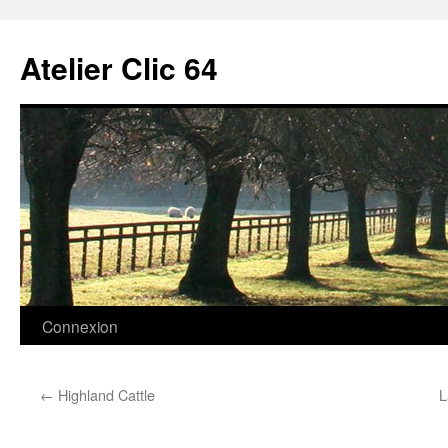
Aller
au
Atelier Clic 64
contenu
Connexion
←
Highland Cattle
L