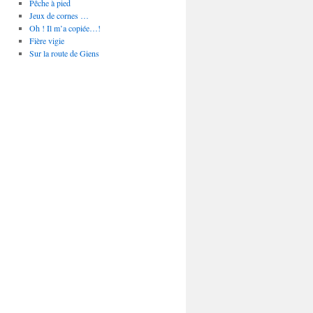
Pêche à pied
Jeux de cornes …
Oh ! Il m’a copiée…!
Fière vigie
Sur la route de Giens