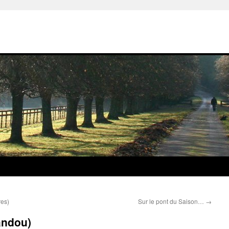
res)
Sur le pont du Saison…
→
andou)