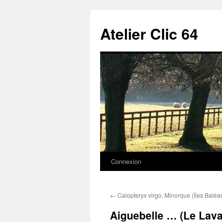
Aller
au
Atelier Clic 64
contenu
Connexion
←
Calopteryx virgo, Minorque (Îles Baléa
Aiguebelle … (Le Lav