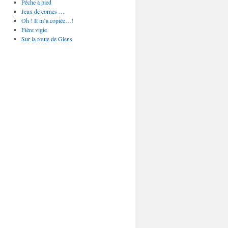
Pêche à pied
Jeux de cornes …
Oh ! Il m’a copiée…!
Fière vigie
Sur la route de Giens