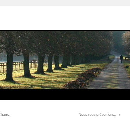
harro,
Nous vous présentons;;
→