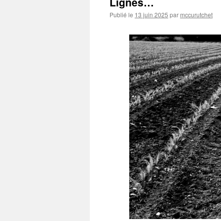
Lignes…
Publié le
13 juin 2025
par
mccurutchet