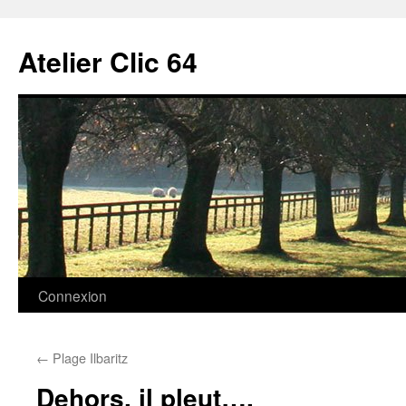
Aller
au
Atelier Clic 64
contenu
Connexion
←
Plage Ilbaritz
Dehors, il pleut…,