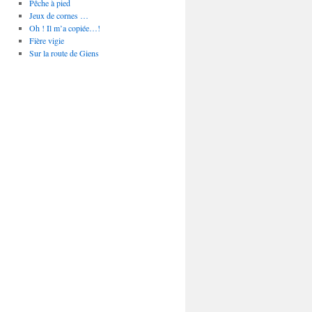
Pêche à pied
Jeux de cornes …
Oh ! Il m’a copiée…!
Fière vigie
Sur la route de Giens