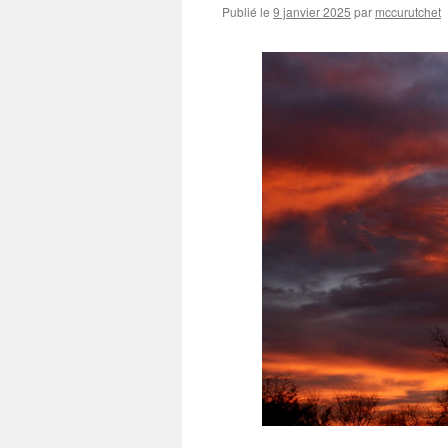
Publié le
9 janvier 2025
par
mccurutchet