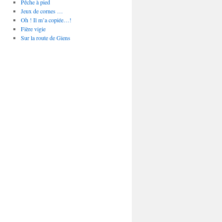
Pêche à pied
Jeux de cornes …
Oh ! Il m’a copiée…!
Fière vigie
Sur la route de Giens