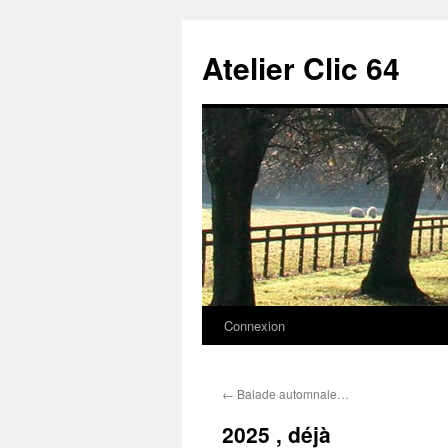
Aller
au
Atelier Clic 64
contenu
Connexion
←
Balade automnale…
2025 , déjà