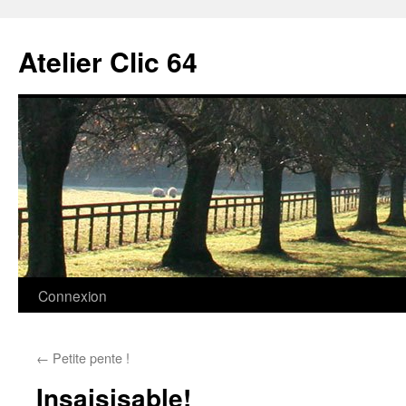
Aller
au
Atelier Clic 64
contenu
Connexion
←
Petite pente !
Insaisisable!