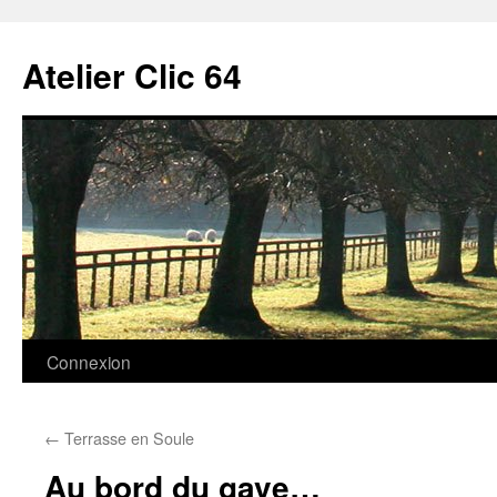
Aller
au
Atelier Clic 64
contenu
Connexion
←
Terrasse en Soule
Au bord du gave…