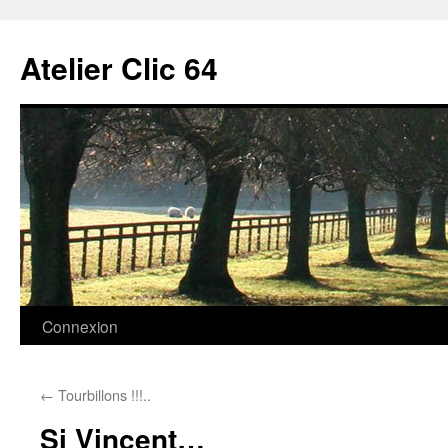
Aller
au
Atelier Clic 64
contenu
Connexion
←
Tourbillons !!!..
Si Vincent…