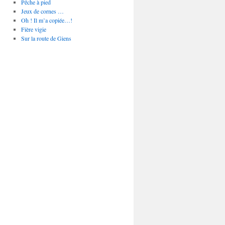
Pêche à pied
Jeux de cornes …
Oh ! Il m’a copiée…!
Fière vigie
Sur la route de Giens