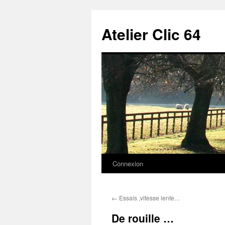
Aller
au
Atelier Clic 64
contenu
Connexion
←
Essais ,vitesse lente…
De rouille …