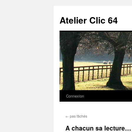
Aller
au
Atelier Clic 64
contenu
Connexion
←
pas fâchés
A chacun sa lecture…