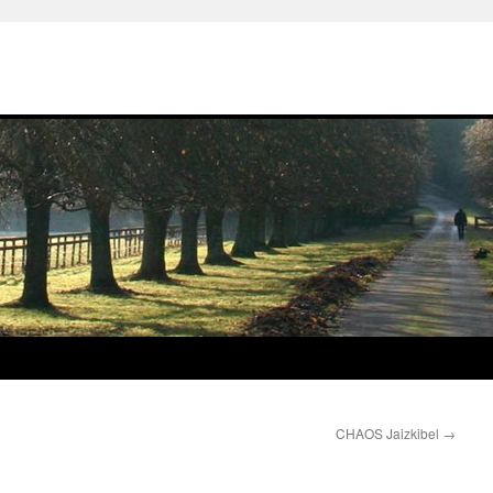
CHAOS Jaizkibel
→