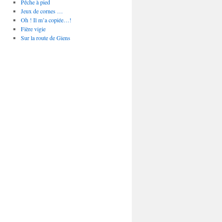
Pêche à pied
Jeux de cornes …
Oh ! Il m’a copiée…!
Fière vigie
Sur la route de Giens