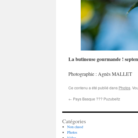
La butineuse gourmande ! septe
Photographie : Agnès MALLET
Ce contenu a été publié dans
Photos
. Vo
←
Pays Basque ??? Puzubeltz
Catégories
Non classé
Photos
Video