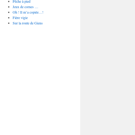
Pêche à pied
Jeux de cornes …
Oh ! Il m’a copiée…!
Fière vigie
Sur la route de Giens