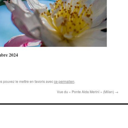
mbre 2024
us pouvez le mettre en favoris avec
ce permalien
.
Vue du « Ponte Alda Merini » (Milan)
→