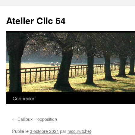
Aller
au
Atelier Clic 64
contenu
Connexion
←
Cailloux – opposition
Publié le
3 octobre 2024
par
mccurutchet