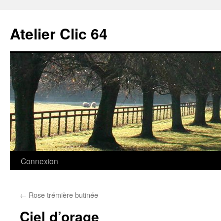
Aller
au
Atelier Clic 64
contenu
Connexion
←
Rose trémière butinée
Ciel d’orage