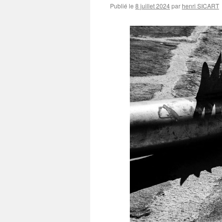
Publié le
8 juillet 2024
par
henri SICART