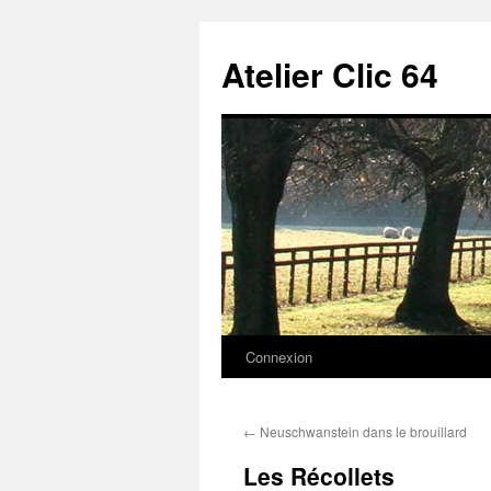
Aller
au
Atelier Clic 64
contenu
Connexion
←
Neuschwanstein dans le brouillard
Les Récollets