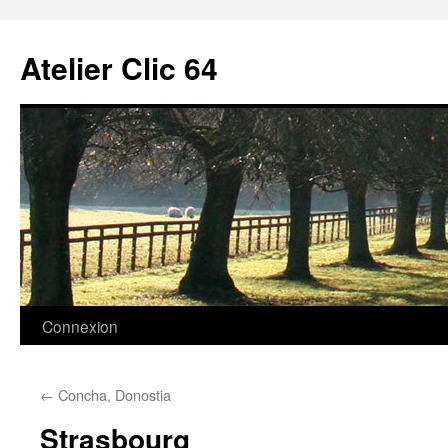
Aller
au
Atelier Clic 64
contenu
Connexion
←
Concha, Donostia
Strasbourg