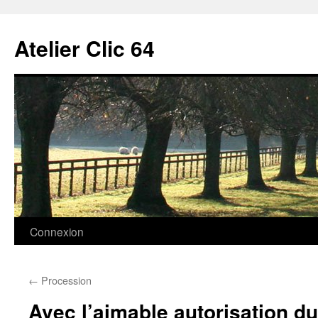
Aller
au
Atelier Clic 64
contenu
Connexion
←
Procession
Avec l’aimable autorisation d