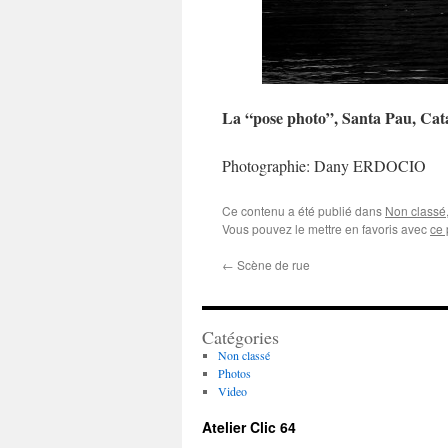
La “pose photo”, Santa Pau, Cat
Photographie: Dany ERDOCIO
Ce contenu a été publié dans
Non classé
Vous pouvez le mettre en favoris avec
ce 
←
Scène de rue
Catégories
Non classé
Photos
Video
Atelier Clic 64