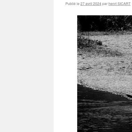
Publié le
27 avril 2024
par
henri SICART