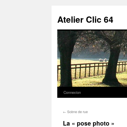
Aller
au
Atelier Clic 64
contenu
Connexion
←
Scène de rue
La « pose photo »