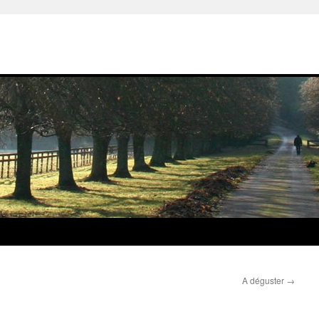
A déguster
→