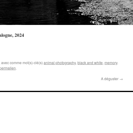
alogne, 2024
, avec comme mot(s)-clé(s)
animal photography
,
black and white
,
memory
.
permalien
.
A déguster
→