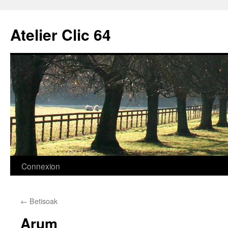
Aller
au
Atelier Clic 64
contenu
Connexion
←
Betisoak
Arum