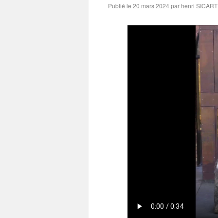
Publié le
20 mars 2024
par
henri SICART