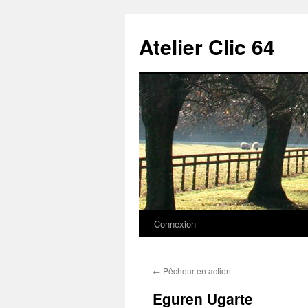
Aller
au
Atelier Clic 64
contenu
Connexion
←
Pêcheur en action
Eguren Ugarte