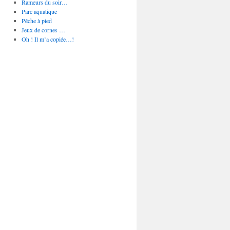
Rameurs du soir…
Parc aquatique
Pêche à pied
Jeux de cornes …
Oh ! Il m’a copiée…!