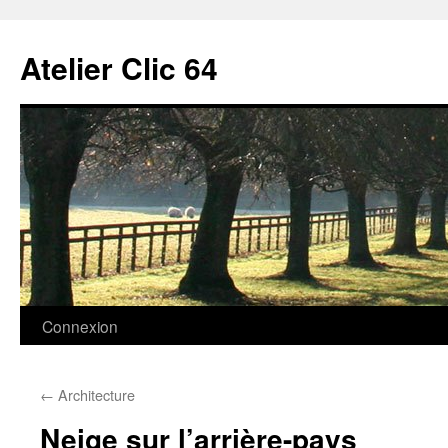
Aller
au
Atelier Clic 64
contenu
Connexion
←
Architecture
Neige sur l’arrière-pays