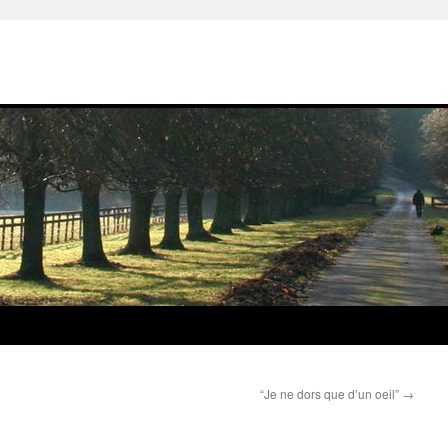
“Je ne dors que d’un oeil”
→