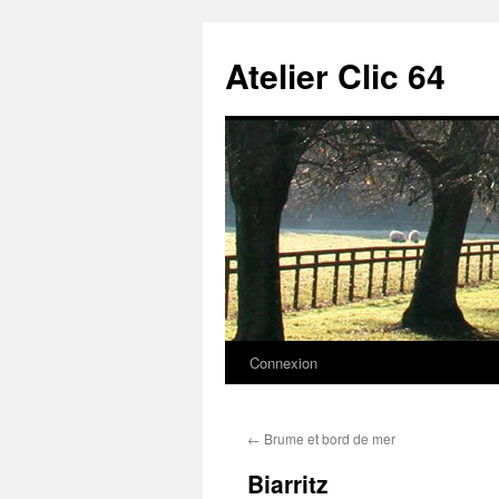
Aller
au
Atelier Clic 64
contenu
Connexion
←
Brume et bord de mer
Biarritz