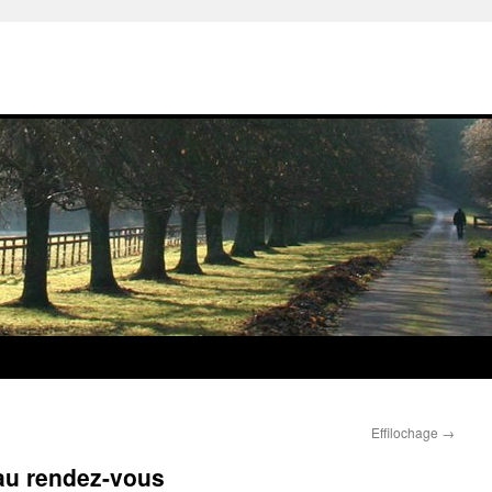
Effilochage
→
au rendez-vous