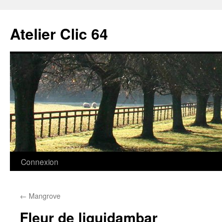
Aller
au
Atelier Clic 64
contenu
Connexion
←
Mangrove
Fleur de liquidambar