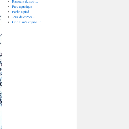
Rameurs du soir…
Parc aquatique
Pêche à pied
Jeux de cornes …
Oh ! Il m’a copiée…!