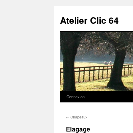
Aller
au
Atelier Clic 64
contenu
Connexion
←
Chapeaux
Elagage