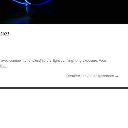
 2023
, avec comme mot(s)-clé(s)
colors
,
light painting
,
long exposure
. Vous
lien
.
Dernière lumière de décembre
→