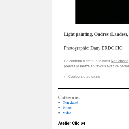
Light painting, Ondres (Landes),
Photographie: Dany ERDOCIO
Ce contenu a été publié dans
Non classé
pouvez le mettre en favoris avec
ce perma
←
Couleurs d’automne
Catégories
Non classé
Photos
Video
Atelier Clic 64