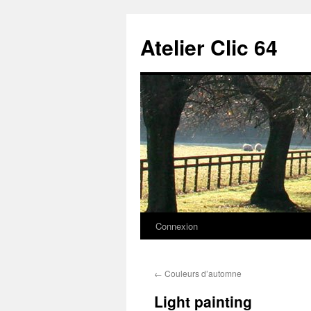
Aller
au
Atelier Clic 64
contenu
Connexion
←
Couleurs d’automne
Light painting