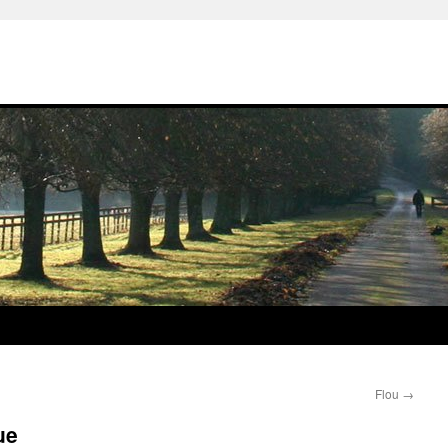
Flou
→
ue