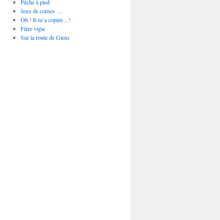
Pêche à pied
Jeux de cornes …
Oh ! Il m’a copiée…!
Fière vigie
Sur la route de Giens