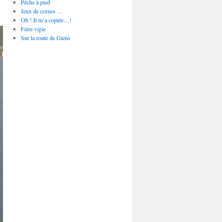
Pêche à pied
Jeux de cornes …
Oh ! Il m’a copiée…!
Fière vigie
Sur la route de Giens