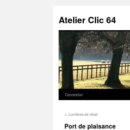
Aller
au
Atelier Clic 64
contenu
Connexion
←
Lumières de vitrail
Port de plaisance