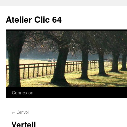
Aller
au
Atelier Clic 64
contenu
Connexion
←
L’envol
Verteil