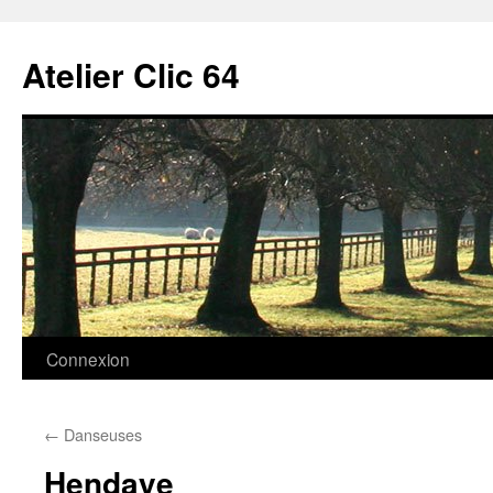
Aller
au
Atelier Clic 64
contenu
Connexion
←
Danseuses
Hendaye