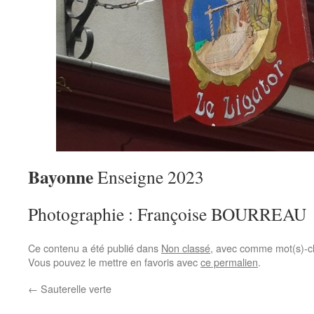
Bayonne
Enseigne 2023
Photographie : Françoise BOURREAU
Ce contenu a été publié dans
Non classé
, avec comme mot(s)-c
Vous pouvez le mettre en favoris avec
ce permalien
.
←
Sauterelle verte