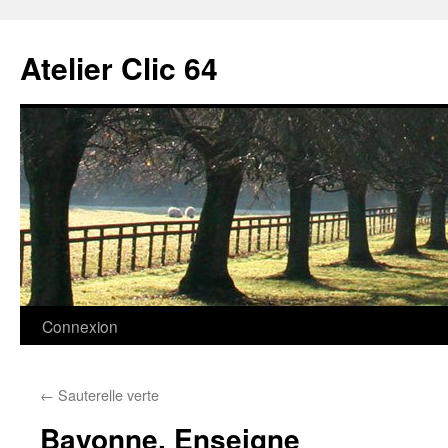
Aller
au
Atelier Clic 64
contenu
Connexion
←
Sauterelle verte
Bayonne. Enseigne