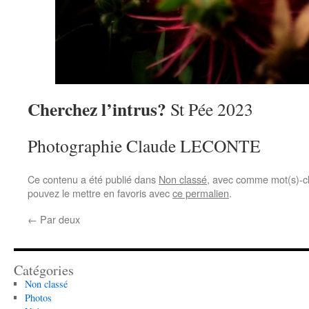
Cherchez l’intrus?
St Pée 2023
Photographie Claude LECONTE
Ce contenu a été publié dans
Non classé
, avec comme mot(s)-c
pouvez le mettre en favoris avec
ce permalien
.
←
Par deux
Catégories
Non classé
Photos