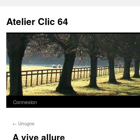
Aller
au
Atelier Clic 64
contenu
Connexion
←
Urrugne
A vive allure