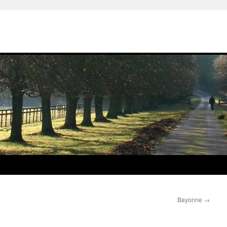
Bayonne
→