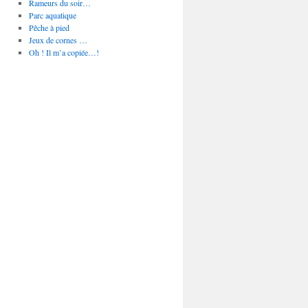
Rameurs du soir…
Parc aquatique
Pêche à pied
Jeux de cornes …
Oh ! Il m’a copiée…!