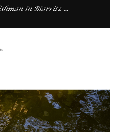
sur
és
Englishman
in
Biarritz
…