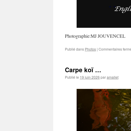
Photographie:MJ JOUVENCEL
Publié dans
Photos
|
Commentaires ferm
Carpe koï …
Publié le
19 juin 2026
par
amallet