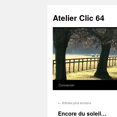
Aller
au
Atelier Clic 64
contenu
Connexion
←
Articles plus anciens
Encore du soleil…