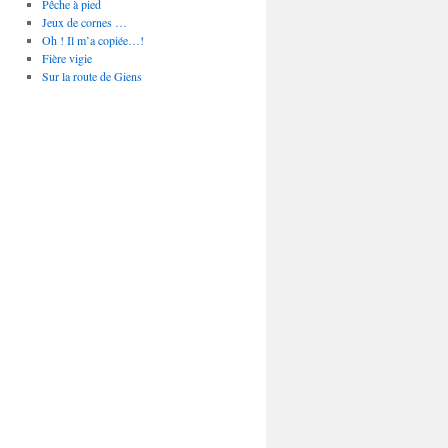
Pêche à pied
Jeux de cornes …
Oh ! Il m’a copiée…!
Fière vigie
Sur la route de Giens