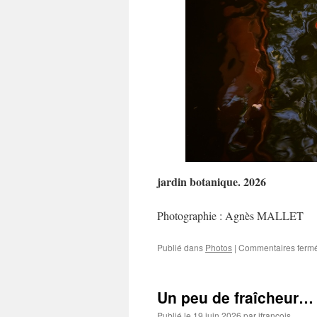
jardin botanique. 2026
Photographie : Agnès MALLET
Publié dans
Photos
|
Commentaires ferm
Un peu de fraîcheur…
Publié le
19 juin 2026
par
jfrancois